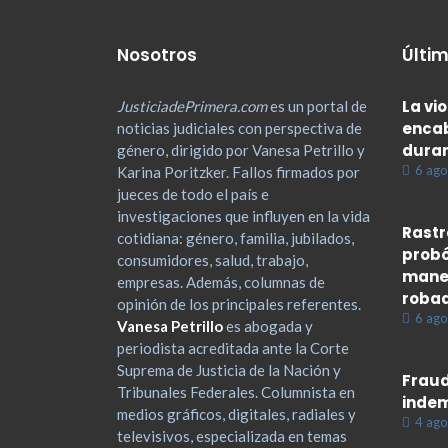
Nosotros
Últim
La vi
JusticiadePrimera.com
es un portal de
encab
noticias judiciales con perspectiva de
duran
género, dirigido por Vanesa Petrillo y
6 ago
Karina Poritzker. Fallos firmados por
jueces de todo el país e
investigaciones que influyen en la vida
Rastr
cotidiana: género, familia, jubilados,
probó
consumidores, salud, trabajo,
maner
empresas. Además, columnas de
roba
opinión de los principales referentes.
6 ago
Vanesa Petrillo
es abogada y
periodista acreditada ante la Corte
Suprema de Justicia de la Nación y
Fraud
Tribunales Federales. Columnista en
indem
medios gráficos, digitales, radiales y
4 ago
televisivos, especializada en temas