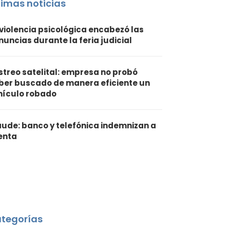
timas noticias
 violencia psicológica encabezó las
nuncias durante la feria judicial
streo satelital: empresa no probó
ber buscado de manera eficiente un
hículo robado
aude: banco y telefónica indemnizan a
ienta
tegorías