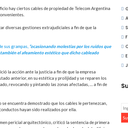
ificio hay ciertos cables de propiedad de Telecom Argentina
convenientes.
A
S
zar diversas gestiones extrajudiciales a fin de que la
F
de sus grampas,
“ocasionando molestias por los ruidos que
í también el afeamiento estético que dicho cableado
J
ció la acción ante la justicia a fin de que la empresa
ado anterior, en su estética y prolijidad y se reparen los
do, revocando y pintando las zonas afectadas, … a fin de
Su
 se encuentra demostrado que los cables le pertenezcan,
onductos hayan sido realizados por ella.
en pericial arquitectónico, criticó la sentencia de primera