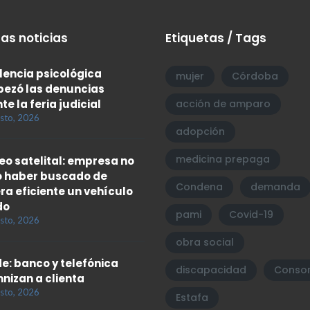
as noticias
Etiquetas / Tags
olencia psicológica
mujer
Córdoba
ezó las denuncias
te la feria judicial
acción de amparo
sto, 2026
adopción
medicina prepaga
eo satelital: empresa no
 haber buscado de
Condena
demanda
a eficiente un vehículo
do
pami
Covid-19
sto, 2026
obra social
e: banco y telefónica
discapacidad
Consor
nizan a clienta
sto, 2026
Estafa