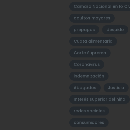
Cámara Nacional en lo Civ
adultos mayores
prepagas
despido
Cuota alimentaria
Corte Suprema
Coronavirus
indemnización
Abogados
Justicia
Interés superior del niño
redes sociales
consumidores