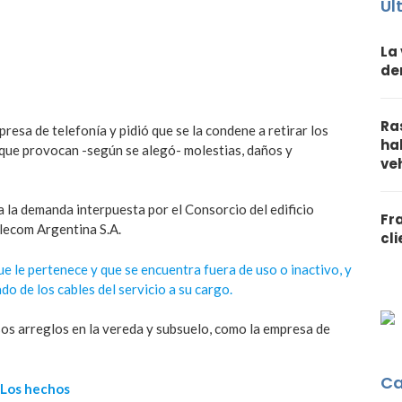
Úl
La
de
Ra
esa de telefonía y pidió que se la condene a retirar los
ha
y que provocan -según se alegó- molestias, daños y
ve
a la demanda interpuesta por el Consorcio del edificio
Fr
elecom Argentina S.A.
cl
ue le pertenece y que se encuentra fuera de uso o inactivo, y
o de los cables del servicio a su cargo.
os arreglos en la vereda y subsuelo, como la empresa de
Ca
Los hechos