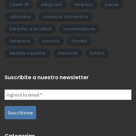
Covid-19
adopción
amparo
jueces
Jubilados
violencia doméstica
Derecho a la salud
consumidores
Derechos
bancos
Familia
Medida cautelar
menores
Estafa
Suscribite a nuestro newsletter