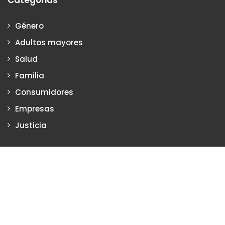
Categorias
Género
Adultos mayores
Salud
Familia
Consumidores
Empresas
Justicia
Justiciadeprimera.com es una publicación de Vanesa Petrillo y
Karina Poritzker
Dirección: Vanesa Petrillo y Karina Poritzker
Registro de la Propiedad Intelectual: Nº 2022-34093279
Nro. de Edición
2136