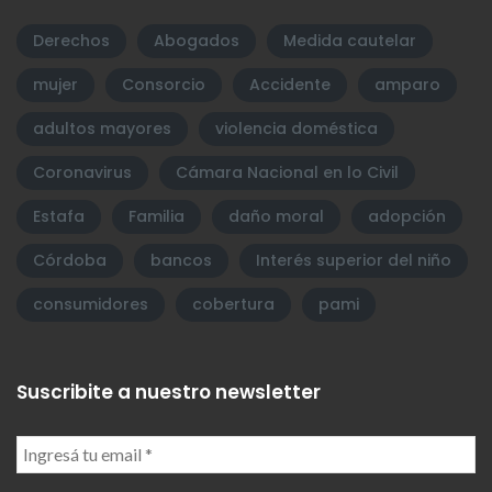
Derechos
Abogados
Medida cautelar
mujer
Consorcio
Accidente
amparo
adultos mayores
violencia doméstica
Coronavirus
Cámara Nacional en lo Civil
Estafa
Familia
daño moral
adopción
Córdoba
bancos
Interés superior del niño
consumidores
cobertura
pami
Suscribite a nuestro newsletter