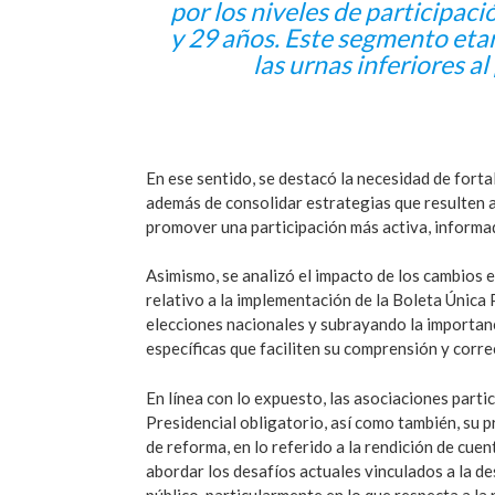
por los niveles de participaci
y 29 años. Este segmento etar
las urnas inferiores a
En ese sentido, se destacó la necesidad de fortal
además de consolidar estrategias que resulten a
promover una participación más activa, informad
Asimismo, se analizó el impacto de los cambios 
relativo a la implementación de la Boleta Única
elecciones nacionales y subrayando la importan
específicas que faciliten su comprensión y corre
En línea con lo expuesto, las asociaciones part
Presidencial obligatorio, así como también, su 
de reforma, en lo referido a la rendición de cu
abordar los desafíos actuales vinculados a la de
público, particularmente en lo que respecta a la