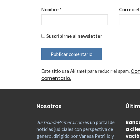
Nombre
*
Correo e
Suscribirme al newsletter
Con
Este sitio usa Akismet para reducir el spam.
comentario.
Nosotros
Últim
Banco
JusticiadePrimera.com
es un portal de
a cli
noticias judiciales con perspectiva de
vació
género, dirigido por Vanesa Petrillo y