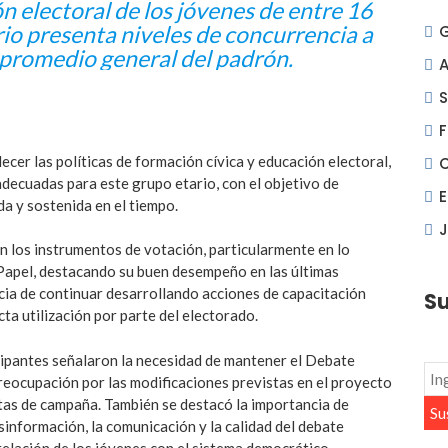
ón electoral de los jóvenes de entre 16
io presenta niveles de concurrencia a
l promedio general del padrón.
A
S
F
ecer las políticas de formación cívica y educación electoral,
decuadas para este grupo etario, con el objetivo de
a y sostenida en el tiempo.
J
en los instrumentos de votación, particularmente en lo
 Papel, destacando su buen desempeño en las últimas
cia de continuar desarrollando acciones de capacitación
Su
cta utilización por parte del electorado.
icipantes señalaron la necesidad de mantener el Debate
preocupación por las modificaciones previstas en el proyecto
entas de campaña. También se destacó la importancia de
sinformación, la comunicación y la calidad del debate
 relación de los jóvenes con el sistema democrático.