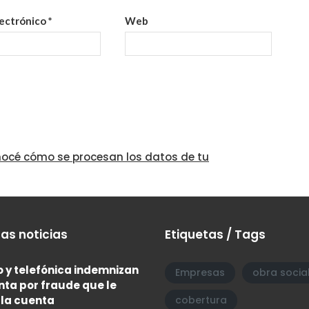
lectrónico
*
Web
océ cómo se procesan los datos de tu
as noticias
Etiquetas / Tags
 y telefónica indemnizan
Empresas
obra socia
enta por fraude que le
 la cuenta
cobertura