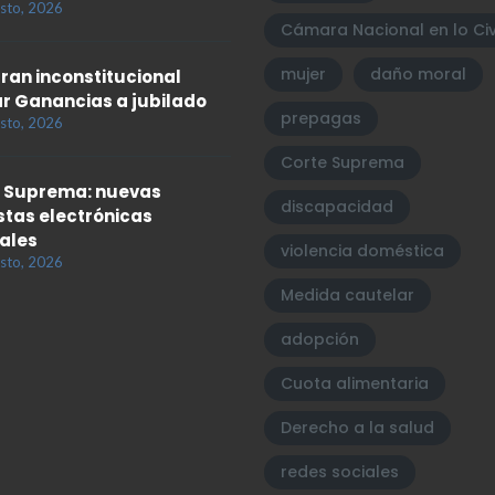
sto, 2026
Cámara Nacional en lo Civ
mujer
daño moral
ran inconstitucional
r Ganancias a jubilado
prepagas
sto, 2026
Corte Suprema
 Suprema: nuevas
discapacidad
tas electrónicas
iales
violencia doméstica
sto, 2026
Medida cautelar
adopción
Cuota alimentaria
Derecho a la salud
redes sociales