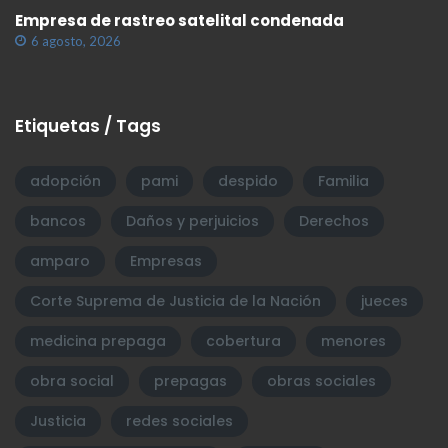
Empresa de rastreo satelital condenada
6 agosto, 2026
Etiquetas / Tags
adopción
pami
despido
Familia
bancos
Daños y perjuicios
Derechos
amparo
Empresas
Corte Suprema de Justicia de la Nación
jueces
medicina prepaga
cobertura
menores
obra social
prepagas
obras sociales
Justicia
redes sociales