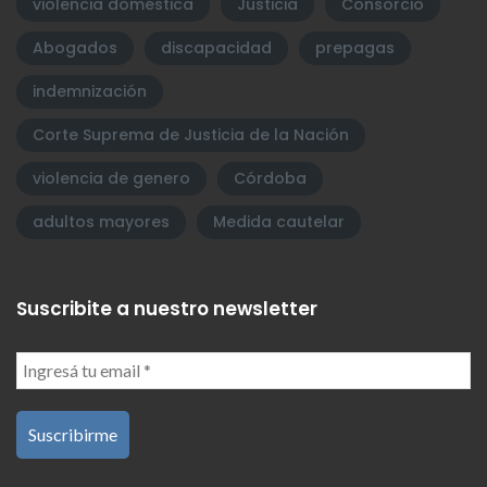
violencia doméstica
Justicia
Consorcio
Abogados
discapacidad
prepagas
indemnización
Corte Suprema de Justicia de la Nación
violencia de genero
Córdoba
adultos mayores
Medida cautelar
Suscribite a nuestro newsletter