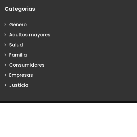
Categorias
Género
Adultos mayores
Salud
Familia
Consumidores
Empresas
Justicia
Justiciadeprimera.com es una publicación de Vanesa Petrillo y
Karina Poritzker
Dirección: Vanesa Petrillo y Karina Poritzker
Registro de la Propiedad Intelectual: Nº 2022-34093279