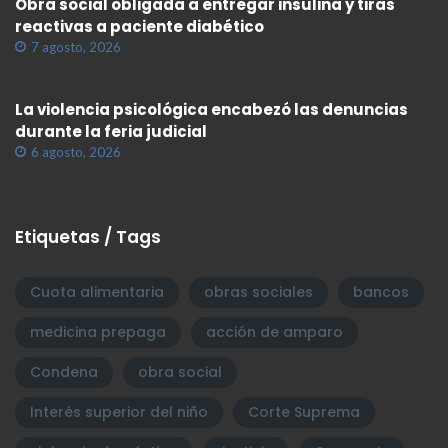
Obra social obligada a entregar insulina y tiras
reactivas a paciente diabético
7 agosto, 2026
La violencia psicológica encabezó las denuncias
durante la feria judicial
6 agosto, 2026
Etiquetas / Tags
Cuota alimentaria
obras sociales
bancos
medicina prepaga
acción de amparo
Condena
obra social
Interés superior del niño
Corte Suprema