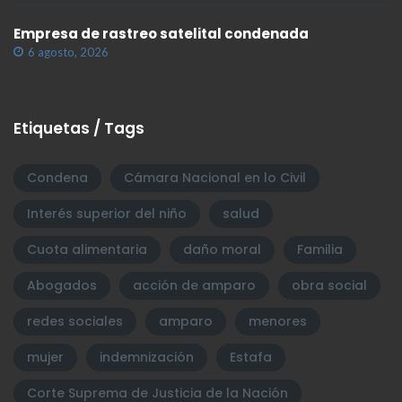
Empresa de rastreo satelital condenada
6 agosto, 2026
Etiquetas / Tags
Condena
Cámara Nacional en lo Civil
Interés superior del niño
salud
Cuota alimentaria
daño moral
Familia
Abogados
acción de amparo
obra social
redes sociales
amparo
menores
mujer
indemnización
Estafa
Corte Suprema de Justicia de la Nación