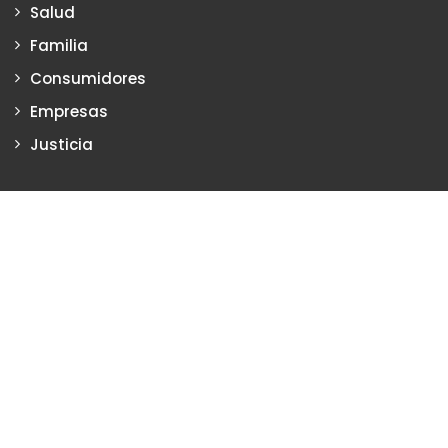
Salud
Familia
Consumidores
Empresas
Justicia
Justiciadeprimera.com es una publicación de Vanesa Petrillo y
Karina Poritzker
Dirección: Vanesa Petrillo y Karina Poritzker
Registro de la Propiedad Intelectual: Nº 2022-34093279
Nro. de Edición
2134
2024 Copyright © Todos los Derechos Reservados. Creado
por
Justicia de primera
Certificados SSL Argentina