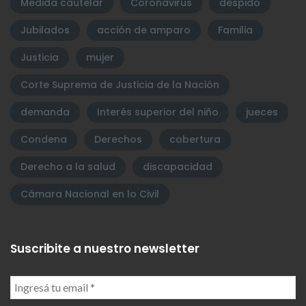
Medida cautelar
Coronavirus
despido
Jubilados
acción de amparo
Familia
Justicia
mujer
Corte Suprema de Justicia de la Nación
demanda
Interés superior del niño
jueces
Condena
Derechos
cobertura
Derecho a la salud
discapacidad
Cámara Nacional en lo Civil
Suscribite a nuestro newsletter