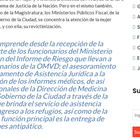
prema de Justicia de la Nación. Pero en el mismo también,
e la Magistratura, los Ministerios Públicos Fiscal, de la
A
erno de la Ciudad, se concentra la atención de la mujer
 y con ella, su revictimización.
S
F
omprende desde la recepción de la
e de los funcionarios del Ministerio
ón del Informe de Riesgo que llevan a
linarios de la OMVD; el asesoramiento
J
mento de Asistencia Jurídica a la
n de los informes médicos, de así
ionales de la Dirección de Medicina
Su
obierno de la Ciudad a través de la
e brinda el servicio de asistencia
ngreso a los refugios, así como de la
 función principal es la entrega de
es antipático.