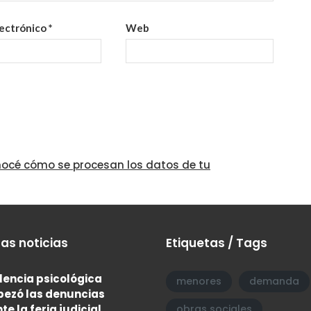
lectrónico
*
Web
océ cómo se procesan los datos de tu
as noticias
Etiquetas / Tags
olencia psicológica
menores
demanda
ezó las denuncias
te la feria judicial
obras sociales