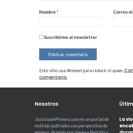
Nombre
*
Correo e
Suscribirme al newsletter
Con
Este sitio usa Akismet para reducir el spam.
comentario.
Nosotros
Últim
La vi
JusticiadePrimera.com
es un portal de
encab
noticias judiciales con perspectiva de
duran
género, dirigido por Vanesa Petrillo y