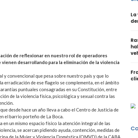
La
de
Ra
ha
ve
ación de reflexionar en nuestro rol de operadores
 vienen desarrollando para la eliminación de la violencia
Fr
 y convencional que pesa sobre nuestro país y que lo
cl
la erradicación de ese flagelo se complementa, en el ámbito
garantías puntuales consagradas en su Constitución, entre
ción de la violencia física, psicológica y sexual contra las
ención.
 que desde hace un año lleva a cabo el Centro de Justicia de
en el barrio porteño de La Boca.
a en un mismo espacio físico la atención integral de las
Ca
iolencia, se acercan pidiendo ayuda, contención, medidas de
ficina de la Mujer y Violencia Doméstica (OMVD) de la CABA,