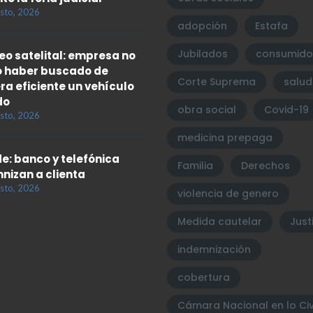
sto, 2026
adopción
Estafa
Jubilados
consumido
eo satelital: empresa no
 haber buscado de
Corte Suprema
salud
a eficiente un vehículo
do
obra social
Covid-19
sto, 2026
medicina prepaga
e: banco y telefónica
Familia
Derechos
nizan a clienta
sto, 2026
violencia de genero
Medida cautelar
Just
indemnización
cobertura
Cámara Nacional en lo Civ