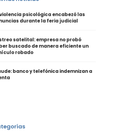
 violencia psicológica encabezó las
nuncias durante la feria judicial
streo satelital: empresa no probó
ber buscado de manera eficiente un
hículo robado
aude: banco y telefónica indemnizan a
ienta
tegorías