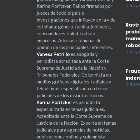
6 ago
Karina Poritzker. Fallos firmados por
jueces de todo el país e
investigaciones que influyen en la vida
Rastr
cotidiana: género, familia, jubilados,
probó
consumidores, salud, trabajo,
maner
empresas. Además, columnas de
roba
opinión de los principales referentes.
6 ago
Vanesa Petrillo
es abogada y
periodista acreditada ante la Corte
Suprema de Justicia de la Nación y
Fraud
Tribunales Federales. Columnista en
indem
medios gráficos, digitales, radiales y
4 ago
televisivos, especializada en temas
judiciales de los distintos fueros.
Karina Poritzker
es periodista
especializada en temas judiciales.
Acreditada ante la Corte Suprema de
Justicia de la Nación. Experta en temas
judiciales para agencias de noticias,
publicaciones online y columnista