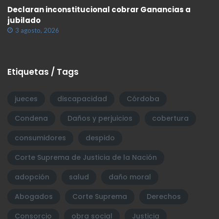
Declaran inconstitucional cobrar Ganancias a
jubilado
3 agosto, 2026
Etiquetas / Tags
jueces
discapacidad
Córdoba
Condena
Daños y perjuicios
cobertura
consumidores
despido
Corte Suprema de Justicia de la Nación
adopción
salud
daño moral
Abogados
Corte Suprema
Derechos
Consorcio
obra social
Justicia