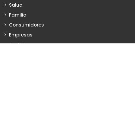
Salud
Familia
Consumidores
Empresas
Justicia
Justiciadeprimera.com es una publicación de Vanesa Petrillo y
Karina Poritzker
Dirección: Vanesa Petrillo y Karina Poritzker
Registro de la Propiedad Intelectual: Nº 2022-34093279
Nro. de Edición
2132
2024 Copyright © Todos los Derechos Reservados. Creado
por
Justicia de primera
Certificados SSL Argentina