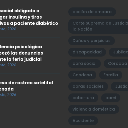
social obligada a
acción de amparo
gar insulina y tiras
ivas a paciente diabético
Corte Suprema de Justici
la Nación
sto, 2026
Daños y perjuicios
olencia psicológica
discapacidad
Jubila
ezó las denuncias
te la feria judicial
obra social
Córdoba
sto, 2026
Condena
Familia
sa de rastreo satelital
obras sociales
Justic
enada
sto, 2026
cobertura
pami
violencia doméstica
Accidente