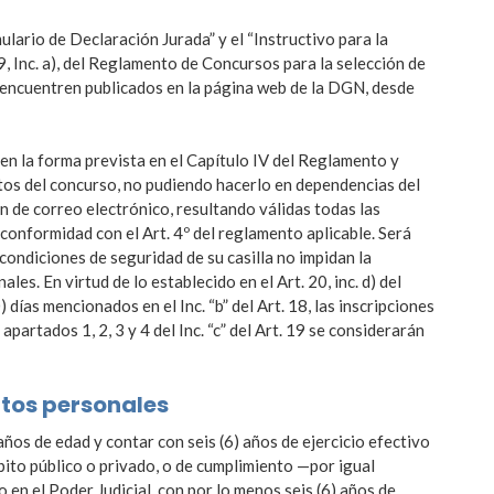
ulario de Declaración Jurada” y el “Instructivo para la
 19, Inc. a), del Reglamento de Concursos para la selección de
encuentren publicados en la página web de la DGN, desde
 en la forma prevista en el Capítulo IV del Reglamento y
tos del concurso, no pudiendo hacerlo en dependencias del
 de correo electrónico, resultando válidas todas las
 conformidad con el Art. 4º del reglamento aplicable. Será
 condiciones de seguridad de su casilla no impidan la
les. En virtud de lo establecido en el Art. 20, inc. d) del
 días mencionados en el Inc. “b” del Art. 18, las inscripciones
partados 1, 2, 3 y 4 del Inc. “c” del Art. 19 se considerarán
itos personales
años de edad y contar con seis (6) años de ejercicio efectivo
bito público o privado, o de cumplimiento —por igual
 en el Poder Judicial, con por lo menos seis (6) años de