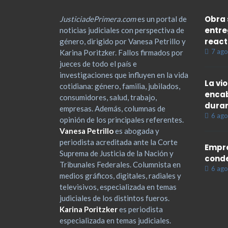
Obra 
JusticiadePrimera.com
es un portal de
entre
noticias judiciales con perspectiva de
react
género, dirigido por Vanesa Petrillo y
7 ago
Karina Poritzker. Fallos firmados por
jueces de todo el país e
investigaciones que influyen en la vida
La vi
cotidiana: género, familia, jubilados,
encab
consumidores, salud, trabajo,
duran
empresas. Además, columnas de
6 ago
opinión de los principales referentes.
Vanesa Petrillo
es abogada y
periodista acreditada ante la Corte
Empre
Suprema de Justicia de la Nación y
cond
Tribunales Federales. Columnista en
6 ago
medios gráficos, digitales, radiales y
televisivos, especializada en temas
judiciales de los distintos fueros.
Karina Poritzker
es periodista
especializada en temas judiciales.