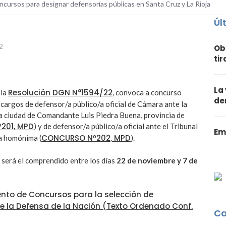
cursos para designar defensorías públicas en Santa Cruz y La Rioja
Úl
2
Ob
ti
La
Resolución DGN N°1594/22
 la
, convoca a concurso
de
 cargos de defensor/a público/a oficial de Cámara ante la
a ciudad de Comandante Luis Piedra Buena, provincia de
201, MPD
) y de defensor/a público/a oficial ante el Tribunal
Em
CONCURSO Nº202, MPD
ia homónima (
).
s será el comprendido entre los días
22 de noviembre y 7 de
nto de Concursos para la selección de
de la Defensa de la Nación (Texto Ordenado Conf.
Ca