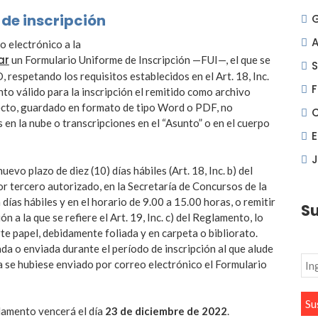
de inscripción
A
o electrónico a la
ar
un Formulario Uniforme de Inscripción —FUI—, el que se
S
respetando los requisitos establecidos en el Art. 18, Inc.
F
to válido para la inscripción el remitido como archivo
fecto, guardado en formato de tipo Word o PDF, no
en la nube o transcripciones en el “Asunto” o en el cuerpo
J
uevo plazo de diez (10) días hábiles (Art. 18, Inc. b) del
 tercero autorizado, en la Secretaría de Concursos de la
 días hábiles y en el horario de 9.00 a 15.00 horas, o remitir
Su
n a la que se refiere el Art. 19, Inc. c) del Reglamento, lo
e papel, debidamente foliada y en carpeta o bibliorato.
a o enviada durante el período de inscripción al que alude
 ya se hubiese enviado por correo electrónico el Formulario
eglamento vencerá el día
23 de diciembre de 2022
.