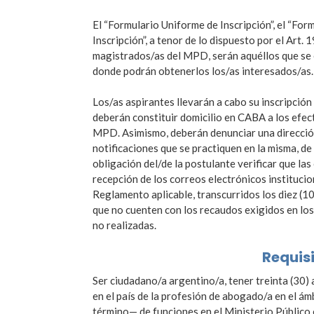
El “Formulario Uniforme de Inscripción”, el “Form
Inscripción”, a tenor de lo dispuesto por el Art.
magistrados/as del MPD, serán aquéllos que se 
donde podrán obtenerlos los/as interesados/as.
Los/as aspirantes llevarán a cabo su inscripción
deberán constituir domicilio en CABA a los efec
MPD. Asimismo, deberán denunciar una dirección
notificaciones que se practiquen en la misma, de
obligación del/de la postulante verificar que las
recepción de los correos electrónicos instituciona
Reglamento aplicable, transcurridos los diez (10)
que no cuenten con los recaudos exigidos en los a
no realizadas.
Requis
Ser ciudadano/a argentino/a, tener treinta (30) 
en el país de la profesión de abogado/a en el ám
término— de funciones en el Ministerio Público o