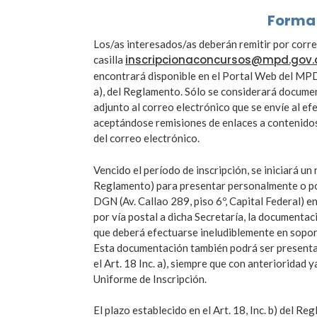
Forma 
Los/as interesados/as deberán remitir por corre
inscripcionaconcursos@mpd.gov.
casilla
encontrará disponible en el Portal Web del MPD, 
a), del Reglamento. Sólo se considerará documen
adjunto al correo electrónico que se envíe al e
aceptándose remisiones de enlaces a contenidos 
del correo electrónico.
Vencido el período de inscripción, se iniciará un n
Reglamento) para presentar personalmente o por
DGN (Av. Callao 289, piso 6º, Capital Federal) en
por vía postal a dicha Secretaría, la documentació
que deberá efectuarse ineludiblemente en soport
Esta documentación también podrá ser presentad
el Art. 18 Inc. a), siempre que con anterioridad
Uniforme de Inscripción.
El plazo establecido en el Art. 18, Inc. b) del R