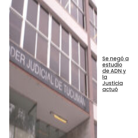
Se negó a
estudio
de ADN y
la
Justicia
actuó