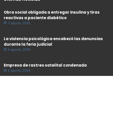
Obra social obligada a entregar insulina y tiras
reactivas a paciente diabético
7 agosto, 2026
La violencia psicológica encabezó las denuncias
durante la feria judicial
6 agosto, 2026
Empresa de rastreo satelital condenada
6 agosto, 2026
Etiquetas / Tags
Justicia
indemnización
Córdoba