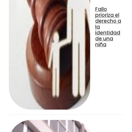
Fallo
prioriza el
derecho a
la
identidad
de una
niña