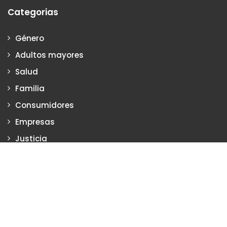
Categorias
Género
Adultos mayores
Salud
Familia
Consumidores
Empresas
Justicia
Justiciadeprimera.com es una publicación de Vanesa Petrillo y
Karina Poritzker
Dirección: Vanesa Petrillo y Karina Poritzker
Registro de la Propiedad Intelectual: Nº 2022-34093279