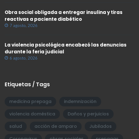
Obra social obligada a entregar insulina y tiras
reactivas a paciente diabético
7 agosto, 2026
La violencia psicológica encabezó las denuncias
durante la feria judicial
6 agosto, 2026
Etiquetas / Tags
medicina prepaga
indemnización
violencia doméstica
Daños y perjuicios
salud
acción de amparo
Jubilados
Coronavirus
obras sociales
prepagas