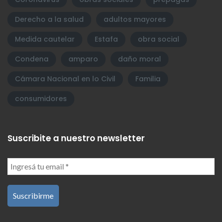
Derecho a la salud
adultos mayores
Medida cautelar
Estafa
obra social
Condena
amparo
daño moral
Cámara Nacional en lo Civil
Familia
consumidores
Suscribite a nuestro newsletter