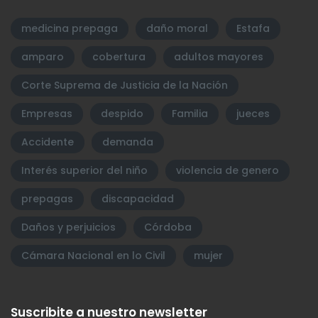
medicina prepaga
daño moral
Estafa
amparo
cobertura
adultos mayores
Corte Suprema de Justicia de la Nación
Empresas
despido
Familia
jueces
Accidente
demanda
Interés superior del niño
violencia de genero
prepagas
discapacidad
Daños y perjuicios
Córdoba
Cámara Nacional en lo Civil
mujer
Suscribite a nuestro newsletter