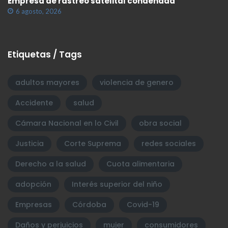
Empresa de rastreo satelital condenada
6 agosto, 2026
Etiquetas / Tags
adultos mayores
violencia de genero
Accidente
salud
Cámara Nacional en lo Civil
obra social
Justicia
Corte Suprema
redes sociales
Derecho a la salud
Cuota alimentaria
adopción
Interés superior del niño
Empresas
Córdoba
Covid-19
Daños y perjuicios
mujer
consumidores