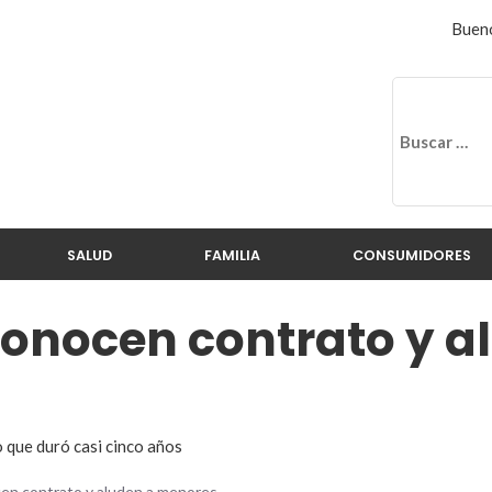
Bueno
SALUD
FAMILIA
CONSUMIDORES
conocen contrato y a
o que duró casi cinco años
en contrato y aluden a menores