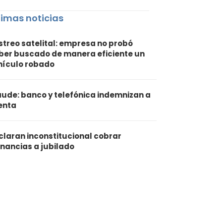
timas noticias
streo satelital: empresa no probó
ber buscado de manera eficiente un
hículo robado
aude: banco y telefónica indemnizan a
ienta
claran inconstitucional cobrar
nancias a jubilado