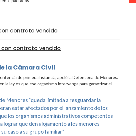
amente pactados”
 con contrato vencido
s con contrato vencido
de la Cámara Civil
sentencia de primera instancia, apeló la Defensoría de Menores.
en la ley es que ese organismo intervenga para garantizar el
de Menores “queda limitada a resguardar la
ran estar afectados por el lanzamiento de los
 que los organismos administrativos competentes
a lograr que den alojamiento a los menores
 su caso a su grupo familiar”