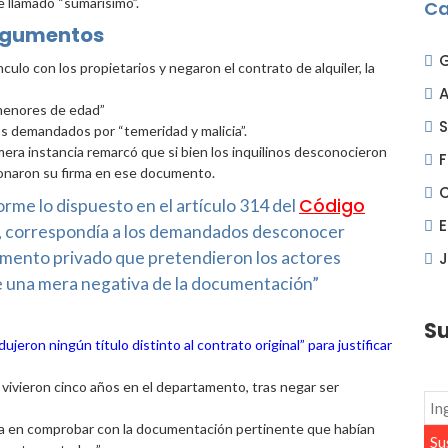
 llamado “sumarísimo”.
Ca
gumentos
culo con los propietarios y negaron el contrato de alquiler, la
A
 menores de edad”
S
os demandados por “temeridad y malicia”.
primera instancia remarcó que si bien los inquilinos desconocieron
F
tionaron su firma en ese documento.
Código
rme lo dispuesto en el artículo 314 del
, correspondía a los demandados desconocer
umento privado que pretendieron los actores
J
nte una mera negativa de la documentación”
Su
jeron ningún título distinto al contrato original” para justificar
vivieron cinco años en el departamento, tras negar ser
tía en comprobar con la documentación pertinente que habían