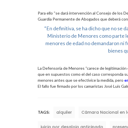
Para ello “se dará intervención al Consejo de los 
Guardia Permanente de Abogados que deberá concurr
“En definitiva, se ha dicho que no se 
Ministerio de Menores como parte leg
menores de edad no demandaron ni 
bienes q
La Defensoría de Menores “carece de legitimación en
que en supuestos como el del caso corresponda su i
menores antes que se efectivice la medida, pero
e
El fallo fue firmado por los camaristas José Luis G
alquiler
Cámara Nacional en lo
TAGS:
juicio por desalojo anticipado
presen