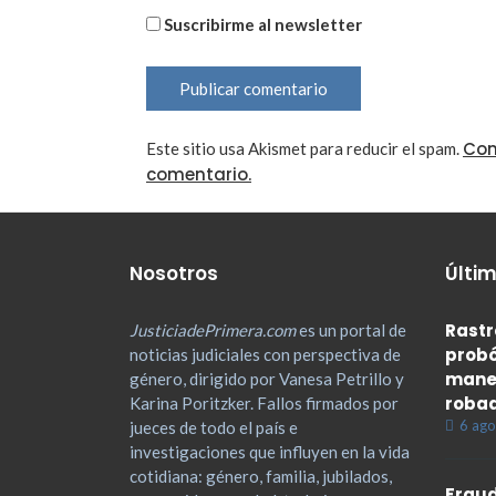
Suscribirme al newsletter
Con
Este sitio usa Akismet para reducir el spam.
comentario.
Nosotros
Últim
Rastr
JusticiadePrimera.com
es un portal de
probó
noticias judiciales con perspectiva de
maner
género, dirigido por Vanesa Petrillo y
roba
Karina Poritzker. Fallos firmados por
6 ago
jueces de todo el país e
investigaciones que influyen en la vida
cotidiana: género, familia, jubilados,
Fraud