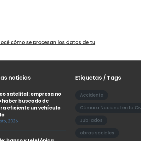
océ cómo se procesan los datos de tu
as noticias
Etiquetas / Tags
eo satelital: empresa no
Accidente
 haber buscado de
a eficiente un vehículo
Cámara Nacional en lo Civ
do
Jubilados
sto, 2026
obras sociales
e: banco y telefónica