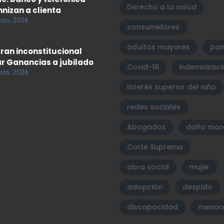
Derecho a la salud
nizan a clienta
sto, 2026
consumidores
adultos mayores
pam
ran inconstitucional
r Ganancias a jubilado
Covid-19
indemnizaci
sto, 2026
Interés superior del niño
redes sociales
Abogados
daño mor
Corte Suprema
obra social
mujer
adopción
despido
discapacidad
menor