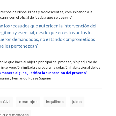
Derechos de Niños, Niñas y Adolescentes, comunicando a la
ir con el oficial de justicia que se designe”
dan los recaudos que autoricen la intervención del
ítima y esencial, desde que en estos autos los
fueron demandados, no estando comprometidos
ue les pertenezcan”
 lo que hace al objeto principal del proceso, sin perjuicio de
ntervención limitada a procurar la solución habitacional de los
n manera alguna justifica la suspensión del proceso”
almarini y Fernando Posse Saguier
 Civil
desalojos
inquilinos
juicio
cia de menores