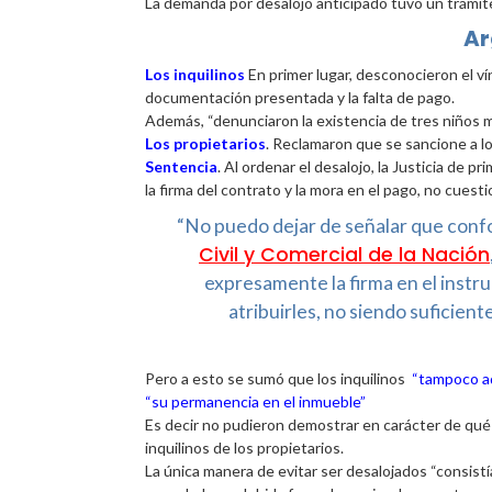
La demanda por desalojo anticipado tuvo un trámite
Ar
Los inquilinos
En primer lugar, desconocieron el vín
documentación presentada y la falta de pago.
Además, “denunciaron la existencia de tres niños
Los propietarios
. Reclamaron que se sancione a l
Sentencia
. Al ordenar el desalojo, la Justicia de 
la firma del contrato y la mora en el pago, no cues
“No puedo dejar de señalar que confo
Civil y Comercial de la Nación
expresamente la firma en el instr
atribuirles, no siendo suficie
Pero a esto se sumó que los inquilinos
“tampoco adu
“su permanencia en el inmueble”
Es decir no pudieron demostrar en carácter de qué 
inquilinos de los propietarios.
La única manera de evitar ser desalojados “consis