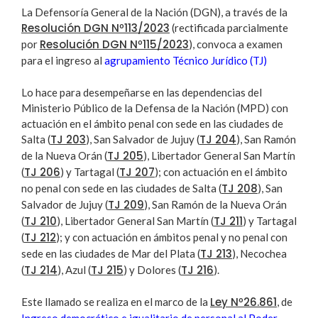
La Defensoría General de la Nación (DGN), a través de la
Resolución DGN Nº113/2023
(rectificada parcialmente
Resolución DGN Nº115/2023
por
), convoca a examen
para el ingreso al
agrupamiento Técnico Jurídico (TJ)
Lo hace para desempeñarse en las dependencias del
Ministerio Público de la Defensa de la Nación (MPD) con
actuación en el ámbito penal con sede en las ciudades de
TJ 203
TJ 204
Salta (
), San Salvador de Jujuy (
), San Ramón
TJ 205
de la Nueva Orán (
), Libertador General San Martín
TJ 206
TJ 207
(
) y Tartagal (
); con actuación en el ámbito
TJ 208
no penal con sede en las ciudades de Salta (
), San
TJ 209
Salvador de Jujuy (
), San Ramón de la Nueva Orán
TJ 210
TJ 211
(
), Libertador General San Martín (
) y Tartagal
TJ 212
(
); y con actuación en ámbitos penal y no penal con
TJ 213
sede en las ciudades de Mar del Plata (
), Necochea
TJ 214
TJ 215
TJ 216
(
), Azul (
) y Dolores (
).
Ley Nº26.861
Este llamado se realiza en el marco de la
, de