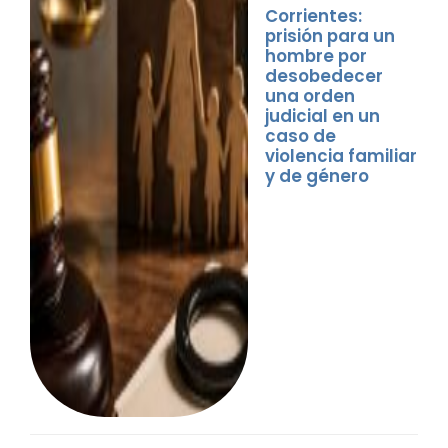
Corrientes:
prisión para un
hombre por
desobedecer
una orden
judicial en un
caso de
violencia familiar
y de género