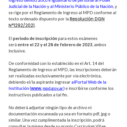
Ingreso democrático e igualitario de personal al Poder
Judicial de la Nación y al Ministerio Público de la Nación,
y
se rige por el Reglamento de Ingreso al MPD conforme al
Resolución DGN
texto ordenado dispuesto por la
N°1292/2021
.
El
período de inscripción
para estos exámenes
será
entre el 22 y el 28 de febrero de 2023
, ambos
inclusive.
De conformidad con lo establecido en el Art. 14 del
Reglamento de Ingreso al MPD, las inscripciones deberán
ser realizadas exclusivamente por vía electrónica,
debiendo el/la aspirante ingresar
alPortal Web de la
www.
Institución (
mpd.gov.ar
)
e inscribirse conforme los
instructivos publicados a tal fin.
No deberá adjuntar ningún tipo de archivo ni
documentación escaneada ya sea en formato pdf, jpg o
similar. Una vez cumplimentada la inscripción, podrá
consultar la misma desde su propio Currículum Vitae