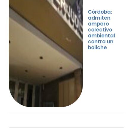
Córdoba:
admiten
amparo
colectivo
ambiental
contra un
boliche